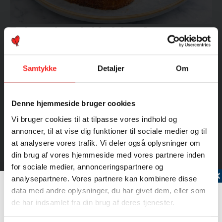
Rejemad med chimichurri,
stracciatella og Skagensrejer
Samtykke
Detaljer
Om
Denne hjemmeside bruger cookies
Vi bruger cookies til at tilpasse vores indhold og
annoncer, til at vise dig funktioner til sociale medier og til
at analysere vores trafik. Vi deler også oplysninger om
din brug af vores hjemmeside med vores partnere inden
for sociale medier, annonceringspartnere og
Tilmeld dig vores nyhedsbrev
analysepartnere. Vores partnere kan kombinere disse
data med andre oplysninger, du har givet dem, eller som
de har indsamlet fra din brug af deres tjenester.