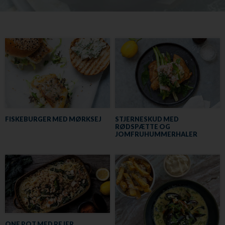
FISKEBURGER MED MØRKSEJ
STJERNESKUD MED
RØDSPÆTTE OG
JOMFRUHUMMERHALER
ONE POT MED REJER