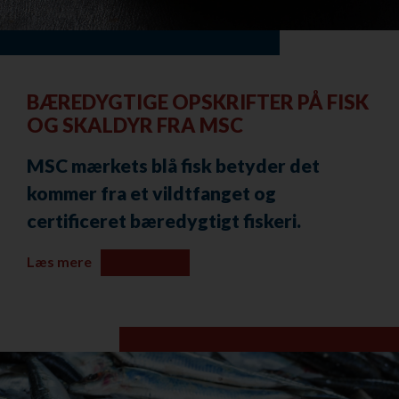
BÆREDYGTIGE OPSKRIFTER PÅ FISK
OG SKALDYR FRA MSC
MSC mærkets blå fisk betyder det
kommer fra et vildtfanget og
certificeret bæredygtigt fiskeri.
Læs mere