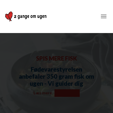
SPIS MERE FISK
Fødevarestyrelsen
anbefaler 350 gram fisk om
ugen - Vi guider dig
Læs mere