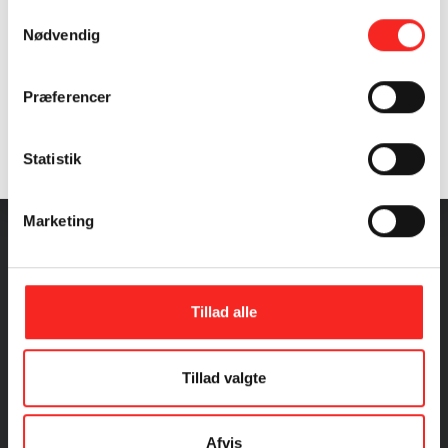
Rødspætteruller med parmaskinke
Samtykkevalg
Nødvendig
Præferencer
Samtykke (GDPR)
Statistik
?
Marketing
Tillad alle
Dampede rødspættefileter med
Tillad valgte
grillede squash
Afvis