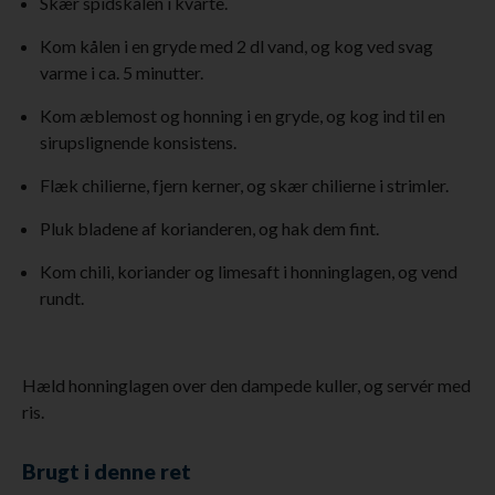
Skær spidskålen i kvarte.
Kom kålen i en gryde med 2 dl vand, og kog ved svag
varme i ca. 5 minutter.
Kom æblemost og honning i en gryde, og kog ind til en
sirupslignende konsistens.
Flæk chilierne, fjern kerner, og skær chilierne i strimler.
Pluk bladene af korianderen, og hak dem fint.
Kom chili, koriander og limesaft i honninglagen, og vend
rundt.
Hæld honninglagen over den dampede kuller, og servér med
ris.
Brugt i denne ret