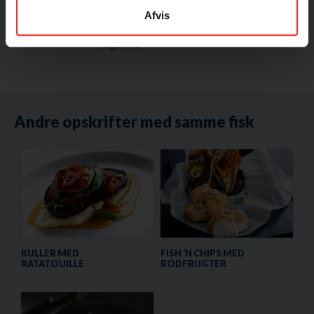
Afvis
Tilbehør:
kogte ris
Andre opskrifter med samme fisk
KULLER MED
FISH ’N CHIPS MED
RATATOUILLE
RODFRUGTER