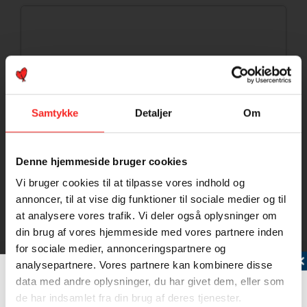
Samtykke
Detaljer
Om
Denne hjemmeside bruger cookies
Vi bruger cookies til at tilpasse vores indhold og
annoncer, til at vise dig funktioner til sociale medier og til
at analysere vores trafik. Vi deler også oplysninger om
din brug af vores hjemmeside med vores partnere inden
for sociale medier, annonceringspartnere og
Tilmeld dig vores nyhedsbrev
analysepartnere. Vores partnere kan kombinere disse
Kuller
data med andre oplysninger, du har givet dem, eller som
de har indsamlet fra din brug af deres tjenester.
Som de fleste torskefisk har kulleren tre rygfinner og