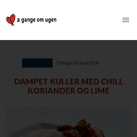
Tilbage til opskrifter
DAMPET KULLER MED CHILI,
KORIANDER OG LIME