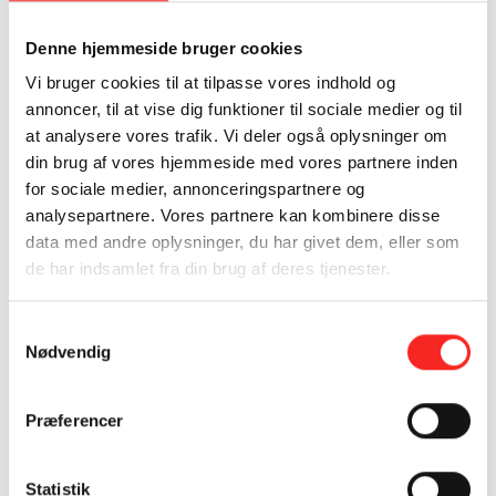
Ørred
Denne hjemmeside bruger cookies
Laks
Hellefisk
Vi bruger cookies til at tilpasse vores indhold og
annoncer, til at vise dig funktioner til sociale medier og til
Det er især de fede fisk, som indeholder masser omega-3,
at analysere vores trafik. Vi deler også oplysninger om
men stort set alle fisk og skaldyr indeholder omega-3 i
din brug af vores hjemmeside med vores partnere inden
større eller mindre grad.
for sociale medier, annonceringspartnere og
analysepartnere. Vores partnere kan kombinere disse
Hvor får jeg omega-3 fra?
data med andre oplysninger, du har givet dem, eller som
de har indsamlet fra din brug af deres tjenester.
Samtykkevalg
Nødvendig
Præferencer
Statistik