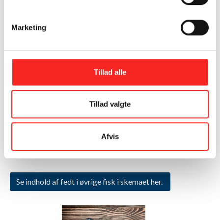
Marketing
Fisk er hovedkilde til de langkædede omega-3 fedtsyrer
DHA og EPA. Især fede fisketyper har et højt omega-3
indhold.
De officielle Kostråd
anbefaler derfor at spise
mindst 350 g fisk om ugen, heraf mindst 200 g fede fisk som
Tillad alle
fx laks, ørred, sild og makrel, så man kan opnå det
anbefalede indtag af omega-3.
Tillad valgte
Udover fisk kan man også finde omega-3 fedtsyren ALA i
planteolier, nødder og frø.
Afvis
Kilde: Fødevarestyrelsen
Se indhold af fedt i øvrige fisk i skemaet her.