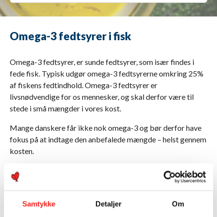
Omega-3 fedtsyrer i fisk
Omega-3 fedtsyrer, er sunde fedtsyrer, som især findes i
fede fisk. Typisk udgør omega-3 fedtsyrerne omkring 25%
af fiskens fedtindhold. Omega-3 fedtsyrer er
livsnødvendige for os mennesker, og skal derfor være til
stede i små mængder i vores kost.
Mange danskere får ikke nok omega-3 og bør derfor have
fokus på at indtage den anbefalede mængde – helst gennem
kosten.
Hvilke fisk er rige på omega-3?
Samtykke
Detaljer
Om
Makrel
Sild