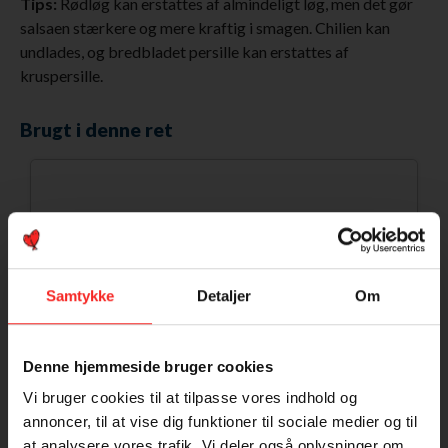
Tips:
Rødløg kan erstattes af almindeligt løg, men det gør
salsaen stærkere og mere kraftig i smagen. Chilien kan
undlades, og bredbladet persille kan erstattes af
kruspersille.
Brugt i denne ret
Samtykke
Detaljer
Om
Denne hjemmeside bruger cookies
Vi bruger cookies til at tilpasse vores indhold og
annoncer, til at vise dig funktioner til sociale medier og til
at analysere vores trafik. Vi deler også oplysninger om