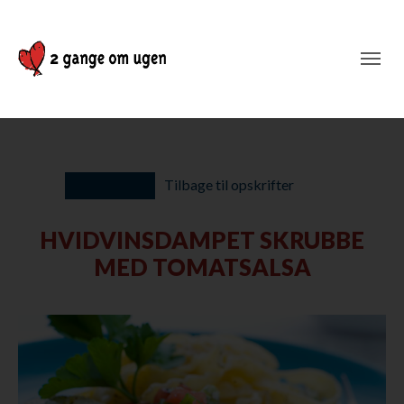
Tilbage til opskrifter
HVIDVINSDAMPET SKRUBBE
MED TOMATSALSA