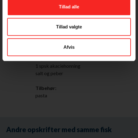
500 g tomater
Tillad alle
2 peberfrugter
1 rødløg
Tillad valgte
1 rød chili
1 fed hvidløg
5 kviste bredbladet persille
Afvis
1 spsk olivenolie
1 spsk eddike
1 spsk akaciehonning
salt og peber
Tilbehør:
pasta
Andre opskrifter med samme fisk