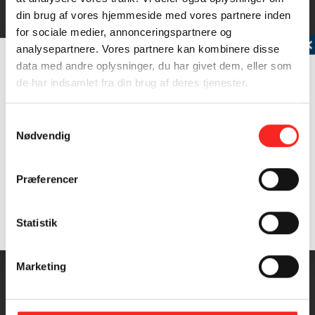
din brug af vores hjemmeside med vores partnere inden
for sociale medier, annonceringspartnere og
Tilmeld dig vores nyhedsbrev
analysepartnere. Vores partnere kan kombinere disse
data med andre oplysninger, du har givet dem, eller som
Skrubbe
de har indsamlet fra din brug af deres tjenester.
Skrubbens farve på øjensiden kan variere fra mørk
brungrå til gulgrå med…
Samtykkevalg
Nødvendig
Læs mere
Præferencer
INGREDIENSER
Samtykke (GDPR)
Statistik
?
4 PERSONER
Marketing
500 g skrubbefileter
1 dl hvidvin el. bouillon