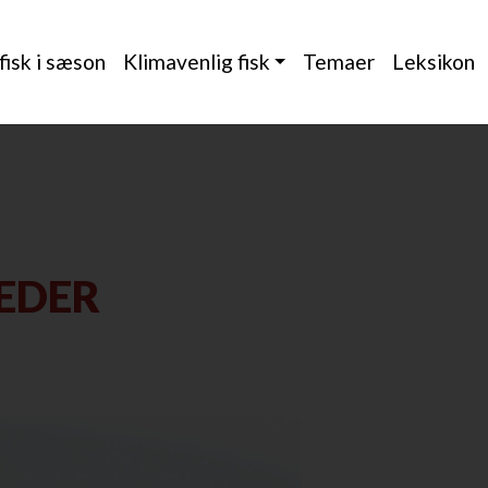
 fisk i sæson
Klimavenlig fisk
Temaer
Leksikon
EDER