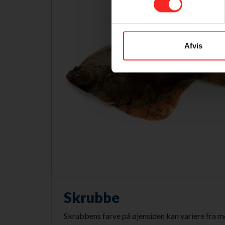
Afvis
Skrubbe
Skrubbens farve på øjensiden kan variere fra 