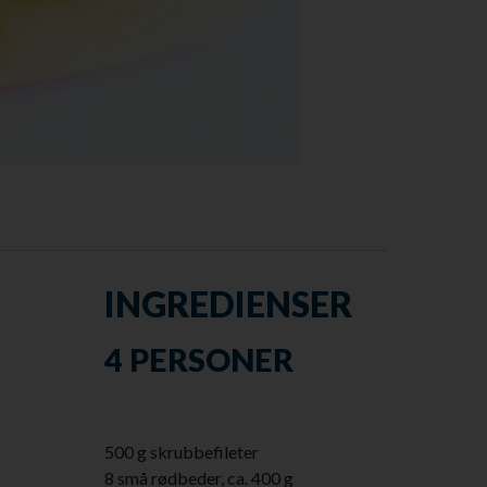
INGREDIENSER
4 PERSONER
500 g skrubbefileter
8 små rødbeder, ca. 400 g