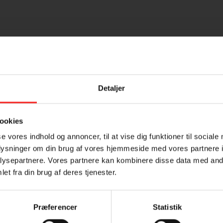
m i olien på en slip let-pande, til de er gyldenbrune på den ene si
eg videre, indtil fisken er gyldenbrun.
Detaljer
Tilmeld dig vores nyhedsbrev
rter og tomat oven på rødbedeskiverne.
ookies
se vores indhold og annoncer, til at vise dig funktioner til sociale
oplysninger om din brug af vores hjemmeside med vores partnere i
ysepartnere. Vores partnere kan kombinere disse data med andr
dild eller purløg.
et fra din brug af deres tjenester.
Præferencer
Statistik
Samtykke (GDPR)
?