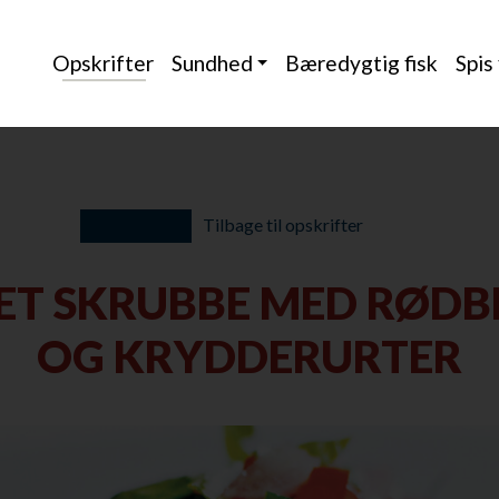
Opskrifter
Sundhed
Bæredygtig fisk
Spis
Tilbage til opskrifter
TET SKRUBBE MED RØDB
OG KRYDDERURTER