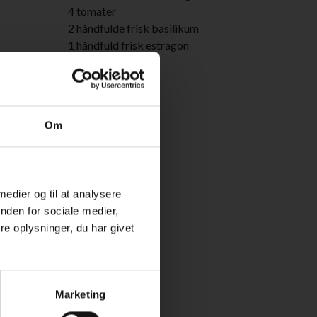
4 tomater
2 håndfulde frisk basilikum
1 håndfuld frisk estragon
1 spsk rapsolie
salt og peber
de.
Tilbehør:
Om
kartofler
groft brød
 medier og til at analysere
nden for sociale medier,
e oplysninger, du har givet
Marketing