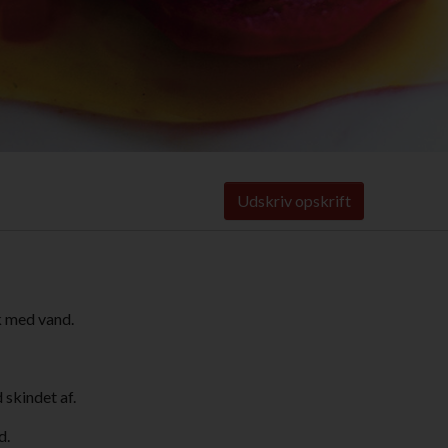
Udskriv opskrift
k med vand.
 skindet af.
d.