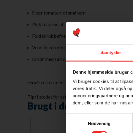
Skær tomaterne i små tern.
Pluk bladene af basilikum og estragon.
Fold skrubbefileterne sammen på midten, og steg de
Vend fisken om, tilsæt tomat og krydderurter, og st
Samtykke
Krydr med salt og peber, og anret fisk, krydderu
Denne hjemmeside bruger c
Vi bruger cookies til at tilpas
Servér retten med kogte kartofler og groft brød.
vores trafik. Vi deler også 
annonceringspartnere og anal
Tip:
I stedet for estragon kan du bruge frisk persille, 
Brugt i denne ret
dem, eller som de har indsaml
Samtykkevalg
Nødvendig