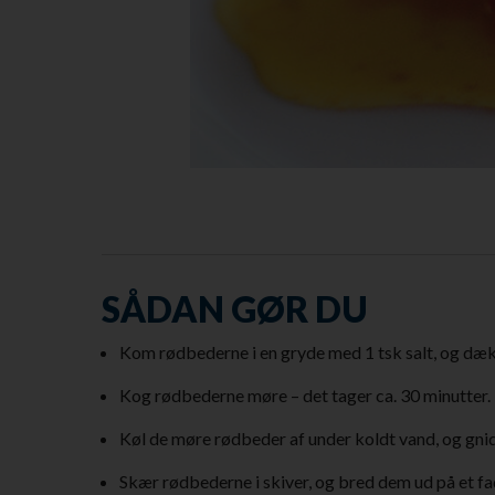
SÅDAN GØR DU
Kom rødbederne i en gryde med 1 tsk salt, og dæ
Kog rødbederne møre – det tager ca. 30 minutter.
Køl de møre rødbeder af under koldt vand, og gnid
Skær rødbederne i skiver, og bred dem ud på et fa