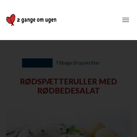
Tilbage til opskrifter
RØDSPÆTTERULLER MED
RØDBEDESALAT