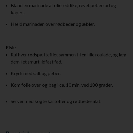
Bland en marinade af olie, eddike, revet peberrod og
kapers.
Hæld marinaden over rødbeder og æbler.
Fisk:
Rul hver rødspættefilet sammen til en lille roulade, og læg
dem i et smurt ildfast fad.
Krydr med salt og peber.
Kom folie over, og bag i ca. 10 min. ved 180 grader.
Servér med kogte kartofler og rødbedesalat.