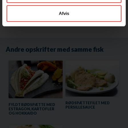
2 æbler i tern
kartofler
Afvis
Andre opskrifter med samme fisk
RØDSPÆTTEFILET MED
FYLDT RØDSPÆTTE MED
PERSILLESAUCE
ESTRAGON, KARTOFLER
OG HOKKAIDO