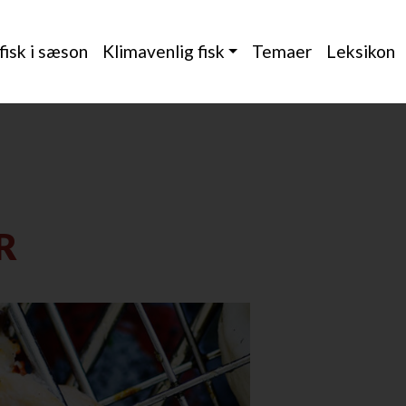
 fisk i sæson
Klimavenlig fisk
Temaer
Leksikon
R