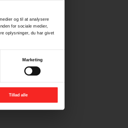
1 fed hvidløg
1 tsk brun farin
saft af 1 limefrugt
 medier og til at analysere
salt og peber
nden for sociale medier,
e oplysninger, du har givet
Marketing
Tillad alle