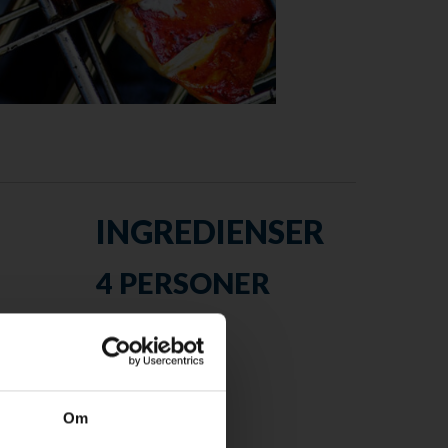
INGREDIENSER
4 PERSONER
24-30 store rejer
 varme.
Limesmør:
Om
125 g smør