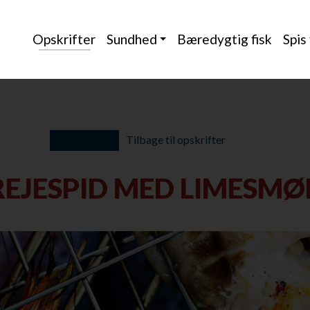
Opskrifter
Sundhed
Bæredygtig fisk
Spis
Tilbage til opskrifter
REJESPID MED LIMESMØ