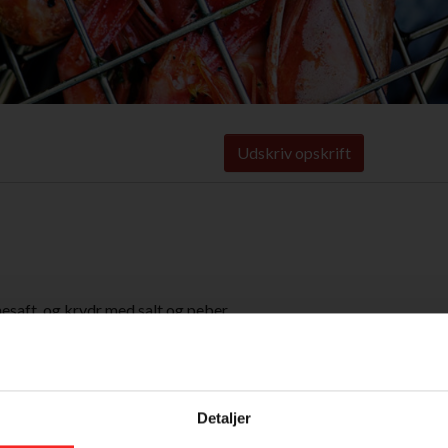
Udskriv opskrift
esaft, og krydr med salt og peber.
te på rejerne.
den de grilles i en dobbeltrist i ca. 1 minut på hver side ved direkte
Detaljer
Tilmeld dig vores nyhedsbrev