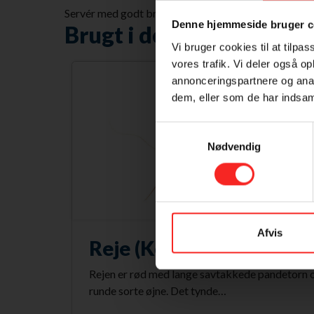
Servér med godt brød og ekstra limesmør.
Denne hjemmeside bruger c
Brugt i denne ret
Vi bruger cookies til at tilpas
vores trafik. Vi deler også 
annonceringspartnere og anal
dem, eller som de har indsaml
Samtykkevalg
Nødvendig
Afvis
Reje (Koldtvands)
Rejen er rød med lange savtakkede pandetorn 
runde sorte øjne. Det tynde…