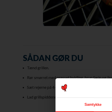
SÅDAN GØR DU
Tænd grillen.
Rør smørret med presset hvidløg, brun farin og lim
Sæt rejerne på 4-8 spid, og smør limesmørret direk
Lad grillspiddene stå i køleskabet i 30 minutter, in
Samtykke