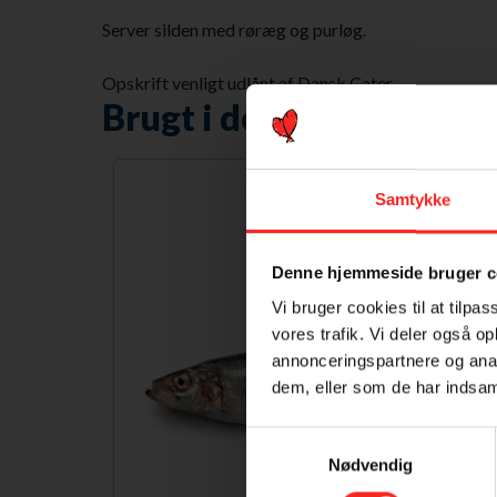
Server silden med røræg og purløg.
Opskrift venligt udlånt af Dansk Cater
Brugt i denne ret
Samtykke
Denne hjemmeside bruger c
Vi bruger cookies til at tilpas
vores trafik. Vi deler også 
annonceringspartnere og anal
dem, eller som de har indsaml
Samtykkevalg
Nødvendig