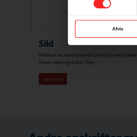
Afvis
Sild
Silden er en sølvskinnende stimefisk med bløde
finner uden pigstråler. Den…
Læs mere