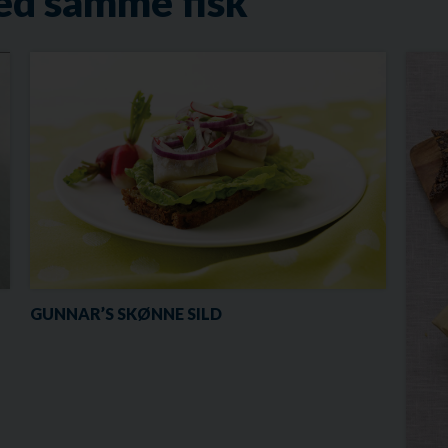
ed samme fisk
GUNNAR’S SKØNNE SILD