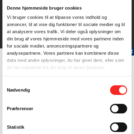
Denne hjemmeside bruger cookies
Vi bruger cookies til at tilpasse vores indhold og
annoncer, til at vise dig funktioner til sociale medier og til
at analysere vores trafik. Vi deler også oplysninger om
din brug af vores hjemmeside med vores partnere inden
for sociale medier, annonceringspartnere og
Tilmeld dig vores nyhedsbrev
analysepartnere. Vores partnere kan kombinere disse
data med andre oplysninger, du har givet dem, eller som
de har indsamlet fra din brug af deres tjenester.
Samtykkevalg
Nødvendig
Laks
Præferencer
Laksen er en sølvskinnende slank fisk med fedtfinne.
Laksen kan kendes fra…
Samtykke (GDPR)
Statistik
?
Læs mere