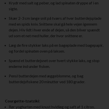
Krydr med salt og peber, og lad spinaten dryppe af i en
sigte.
Skær 2-3 cm lange snit på tværs af hver butterdejsplade
med en spids kniv. Snittene skal gå hele vejen igennem
dejen. Hiv lidt i hver ende af dejen, så den bliver spændt
ud som et net med huller, der hvor snittene er.
Læg de fire stykker laks på en bageplade med bagepapir,
og fordel spinaten oven på laksen.
Spænd et butterdejsnet over hvert stykke laks, og stop
enderne ind under fisken.
Pensl butterdejen med æggeblomme, og bag
butterdejsfiskene 20 minutter ved 180 grader.
Courgette-tzatziki:
Rør yoghurten med knust hvidløg og saft af 1 citron.