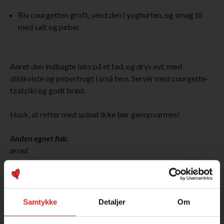
Riv courgetten groft, vend den i yoghurten, og smag til
med salt og peber.
Anret den indbagte laks på et fad, og drys evt. med
dildkviste og peberfrugt i små tern. Servér med courgette-
tzatziki og godt brød.
Husk, at retter med spinat ikke bør genopvarmes!
Anden egnet fisk:
ørred
Brugt i denne ret
Samtykke
Detaljer
Om