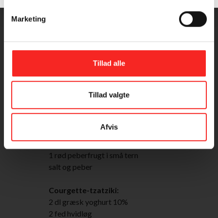
Marketing
INGREDIENSER
4 PERSONER
Tillad alle
Tillad valgte
4 laksesteaks uden skind og ben
4 butterdejsplader (frost)
500 g spinat
Afvis
1 æggeblomme
frisk dild
1 rød peberfrugt i små tern
salt og peber
Courgette-tzatziki:
2 dl græsk yoghurt 10%
2 fed hvidløg