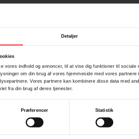
d, og lad dem koge i 2 min. Smag til med salt og peber.
llpande i ca. 8 min. Krydr med salt og peber.
Detaljer
Tilmeld dig vores nyhedsbrev
frugter, kogte aspargeskartofler og godt brød.
ookies
se vores indhold og annoncer, til at vise dig funktioner til sociale
oplysninger om din brug af vores hjemmeside med vores partnere i
ysepartnere. Vores partnere kan kombinere disse data med andr
et fra din brug af deres tjenester.
Præferencer
Statistik
Samtykke (GDPR)
?