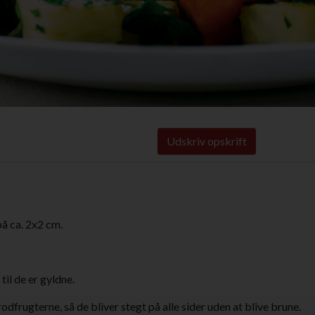
Udskriv opskrift
på ca. 2x2 cm.
til de er gyldne.
dfrugterne, så de bliver stegt på alle sider uden at blive brune.