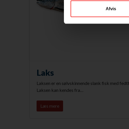
Afvis
Laks
Laksen er en sølvskinnende slank fisk med fedtf
Laksen kan kendes fra…
Læs mere