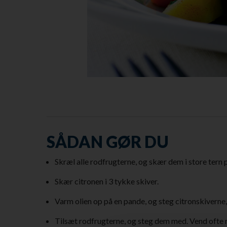
SÅDAN GØR DU
Skræl alle rodfrugterne, og skær dem i store tern 
Skær citronen i 3 tykke skiver.
Varm olien op på en pande, og steg citronskiverne, 
Tilsæt rodfrugterne, og steg dem med. Vend ofte ro