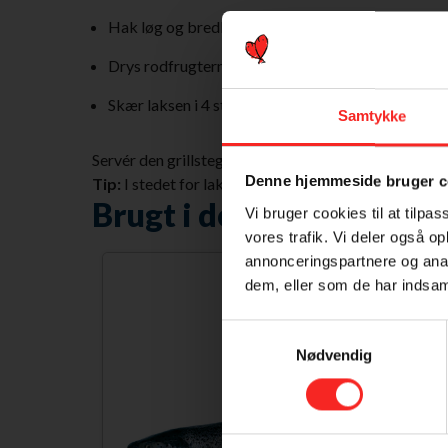
Hak løg og bredbladet persille.
Drys rodfrugterne med sukker, løg, persille og van
Skær laksen i 4 stykker, og steg dem på en varm gri
Samtykke
Servér den grillstegte laks med citronglacerede rod
Denne hjemmeside bruger c
Tip:
I stedet for laks kan du anvende ørred.
Brugt i denne ret
Vi bruger cookies til at tilpas
vores trafik. Vi deler også 
annonceringspartnere og anal
dem, eller som de har indsaml
Samtykkevalg
Nødvendig