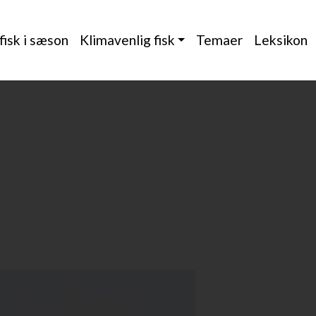
 fisk i sæson
Klimavenlig fisk
Temaer
Leksikon