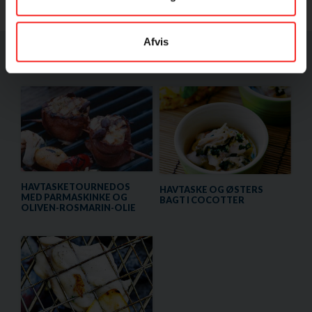
Afvis
Andre opskrifter med samme fisk
HAVTASKETOURNEDOS
HAVTASKE OG ØSTERS
MED PARMASKINKE OG
BAGT I COCOTTER
OLIVEN-ROSMARIN-OLIE