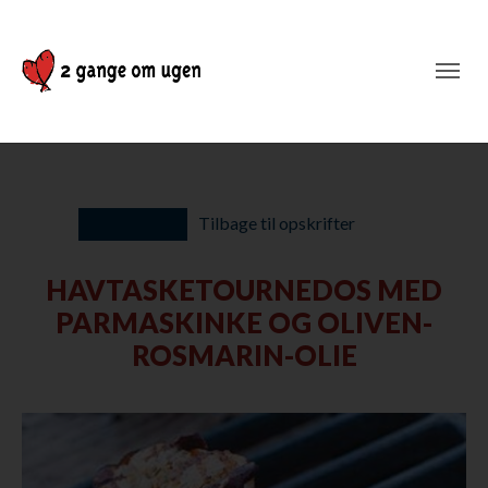
Tilbage til opskrifter
HAVTASKETOURNEDOS MED
PARMASKINKE OG OLIVEN-
ROSMARIN-OLIE