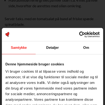
Havtaskebøfferne grilles på hver side i ca. 4 min. på hver
side, hvorefter de anrettes med olien omkring.
Servér f.eks. med en tomatsalat på bund af friske spæde
spinatblade.
Tip:
Olien bliver rigtig god, hvis den får lov at trække i
køleskab et par dage.
Brugt i denne ret
Samtykke
Detaljer
Om
Denne hjemmeside bruger cookies
Vi bruger cookies til at tilpasse vores indhold og
annoncer, til at vise dig funktioner til sociale medier og til
at analysere vores trafik. Vi deler også oplysninger om
din brug af vores hjemmeside med vores partnere inden
for sociale medier, annonceringspartnere og
analysepartnere. Vores partnere kan kombinere disse