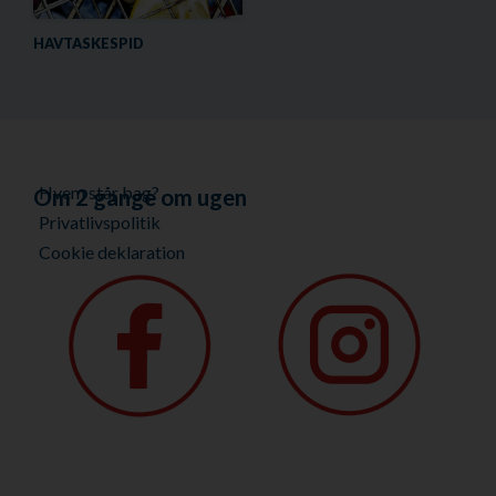
HAVTASKESPID
Hvem står bag?
Om 2 gange om ugen
Privatlivspolitik
Cookie deklaration