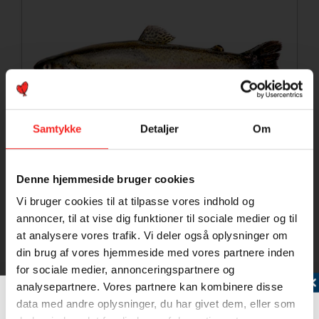
Samtykke
Detaljer
Om
Denne hjemmeside bruger cookies
Vi bruger cookies til at tilpasse vores indhold og
Ørred (Regnbueørred)
annoncer, til at vise dig funktioner til sociale medier og til
at analysere vores trafik. Vi deler også oplysninger om
Ørred sælges ofte som forel (200-300 gram
din brug af vores hjemmeside med vores partnere inden
portionsfisk).
for sociale medier, annonceringspartnere og
Tilmeld dig vores nyhedsbrev
analysepartnere. Vores partnere kan kombinere disse
Ørreden har et…
data med andre oplysninger, du har givet dem, eller som
Læs mere