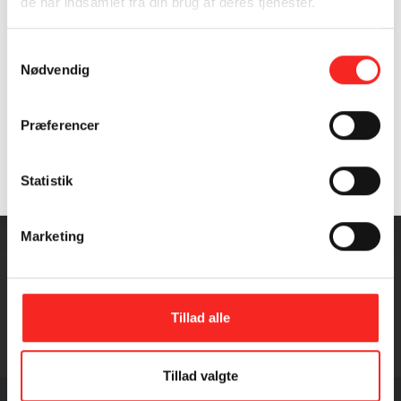
de har indsamlet fra din brug af deres tjenester.
Samtykkevalg
Nødvendig
INGREDIENSER
4 PERSONER
Præferencer
6 ørredfileter med skind á ca. 100 g
Samtykke (GDPR)
Statistik
?
500 g grønne bønner
1 kg nye kartofler
1 rødløg
Marketing
bredbladet persille
2 spsk olivenolie
2 spsk balsamico
1 fed hvidløg
Tillad alle
Tillad valgte