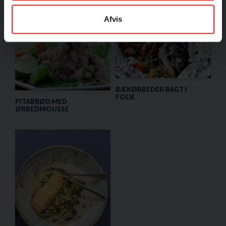
Andre opskrifter med samme fisk
Afvis
BÆKØRREDER BAGT I
FOLIE
PITABRØD MED
ØRREDMOUSSE