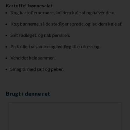
Kartoffel-bønnesalat:
Kog kartoflerne møre, lad dem køle af og halvér dem.
Kog bønnerne, så de stadig er sprøde, og lad dem køle af.
Snit rødløget, og hak persillen.
Pisk olie, balsamico og hvidløg til en dressing.
Vend det hele sammen.
Smag til med salt og peber.
Brugt i denne ret