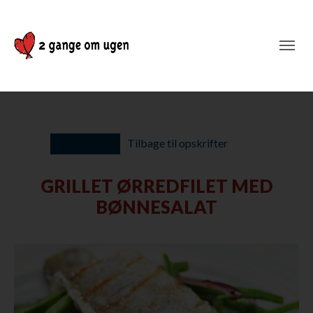
Tilbage til opskrifter
GRILLET ØRREDFILET MED
BØNNESALAT