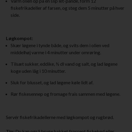
Varm olien op på en slip let-pande, form 12
fiskefrikadeller af farsen, og steg dem 5 minutter på hver
side.
Løgkompot:
Skær løgene i tynde både, og svits dem i olien ved
middelhøj varme i 4 minutter under omrøring.
Tilsæt sukker, eddike, ½ dl vand og salt, og lad løgene
koge uden låg i 10 minutter.
Sluk for blusset, og lad løgene køle lidt af.
Rør fiskesennep og fromage frais sammen med løgene.
Servér fiskefrikadellerne med løgkompot og rugbrød.
Tip:
Du kan også bruge hakket frossent fiskekød eller