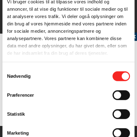
Vi bruger cookies til at tilpasse vores indhold og
annoncer, til at vise dig funktioner til sociale medier og til
at analysere vores trafik. Vi deler også oplysninger om
din brug af vores hjemmeside med vores partnere inden
for sociale medier, annonceringspartnere og
Tilmeld dig vores nyhedsbrev
analysepartnere. Vores partnere kan kombinere disse
Mørksej
data med andre oplysninger, du har givet dem, eller som
Mørksejen er en kompakt og kraftigt bygget
de har indsamlet fra din brug af deres tjenester.
torskefisk med underbid.…
Læs mere
Samtykkevalg
Nødvendig
Præferencer
INGREDIENSER
4 PERSONER
Samtykke (GDPR)
Statistik
?
Marketing
Fiskefrikadeller: