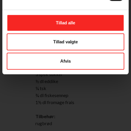
300-400 g mørksejfileter
1 æg
3 spsk hvedemel
Tillad alle
1 dl letmælk
2 spsk rapsolie
salt og peber
Tillad valgte
Løgkompot:
3 store løg
Afvis
2 tsk rapsolie
3 spsk sukker
½ dl eddike
¼ tsk
¾ dl fiskesennep
1½ dl fromage frais
Tilbehør:
rugbrød