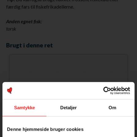
færdig fars til fiskefrikadellerne.
Anden egnet fisk:
torsk
Brugt i denne ret
Samtykke
Detaljer
Om
Denne hjemmeside bruger cookies