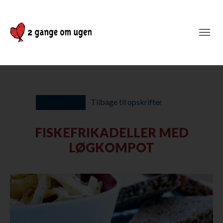
Tilbage til opskrifter
FISKEFRIKADELLER MED
LØGKOMPOT