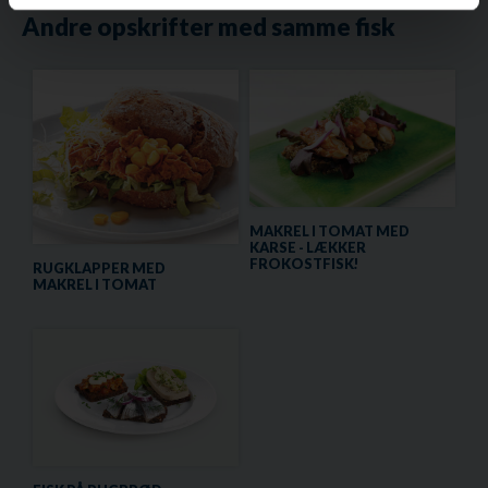
Andre opskrifter med samme fisk
MAKREL I TOMAT MED
KARSE - LÆKKER
FROKOSTFISK!
RUGKLAPPER MED
MAKREL I TOMAT