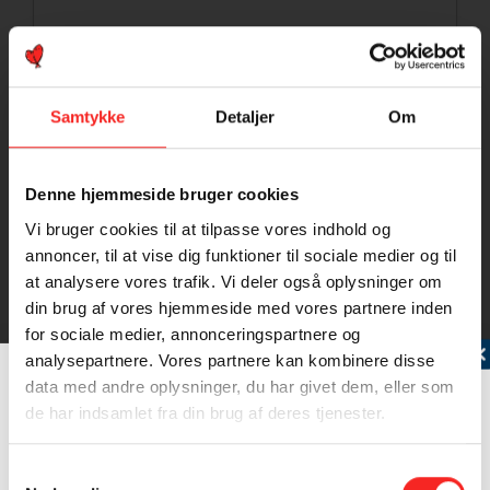
Samtykke
Detaljer
Om
Denne hjemmeside bruger cookies
Vi bruger cookies til at tilpasse vores indhold og
annoncer, til at vise dig funktioner til sociale medier og til
at analysere vores trafik. Vi deler også oplysninger om
din brug af vores hjemmeside med vores partnere inden
for sociale medier, annonceringspartnere og
Tilmeld dig vores nyhedsbrev
analysepartnere. Vores partnere kan kombinere disse
Makrel
data med andre oplysninger, du har givet dem, eller som
Makrellens krop er strømlinet og torpedoformet.
de har indsamlet fra din brug af deres tjenester.
Ryggens grundfarve er…
Læs mere
Samtykkevalg