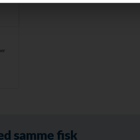
ner
ed samme fisk