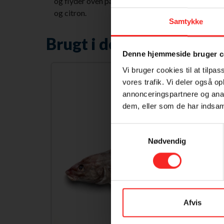
og flyder oven på den varme olie. Læg dem herefte
og citron.
Samtykke
Brugt i denne ret
Denne hjemmeside bruger c
Vi bruger cookies til at tilpas
vores trafik. Vi deler også 
annonceringspartnere og anal
dem, eller som de har indsaml
Samtykkevalg
Nødvendig
Afvis