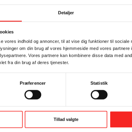
r på et stykke fedtsugende papir, drys med salt og servér med rod
Detaljer
Tilmeld dig vores nyhedsbrev
ookies
se vores indhold og annoncer, til at vise dig funktioner til sociale
oplysninger om din brug af vores hjemmeside med vores partnere i
ysepartnere. Vores partnere kan kombinere disse data med andr
et fra din brug af deres tjenester.
Præferencer
Statistik
Samtykke (GDPR)
?
Tillad valgte