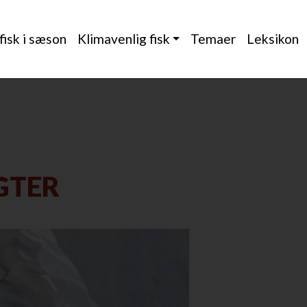
 fisk i sæson
Klimavenlig fisk
Temaer
Leksikon
GTER