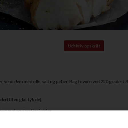
Udskriv opskrift
r, vend dem med olie, salt og peber. Bag i ovnen ved 220 grader i 
ri til en glat tyk dej.
tra mel og derefter i dejen.
en varme olie. Steg fiskene i ca. 2-3 minutter, indtil de er gyldne o