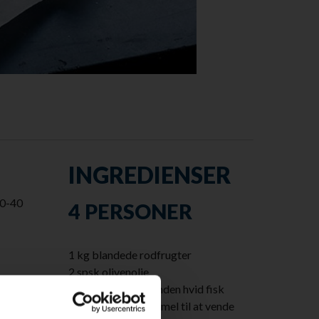
INGREDIENSER
30-40
4 PERSONER
1 kg blandede rodfrugter
2 spsk olivenolie
500 g kuller eller anden hvid fisk
g sprøde
225 g mel + ekstra mel til at vende