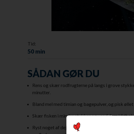
Tid:
50 min
SÅDAN GØR DU
Rens og skær rodfrugterne på langs i grove stykke
minutter.
Bland mel med timian og bagepulver, og pisk øllet de
Skær fisken i mindre stykker og vend dem i lidt eks
Ryst noget af dejen af, inden fisken kommer ned i d