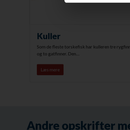
Kuller
Som de fleste torskefisk har kulleren tre rygfin
og to gatfinner. Den…
Læs mere
Andre opskrifter m