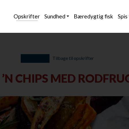
Opskrifter
Sundhed
Bæredygtig fisk
Spis
Tilbage til opskrifter
H ’N CHIPS MED RODFRU