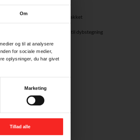
frugter
fisk i
2 tsk bagepulver
Om
2 spsk timian, finthakket
1 kold øl
1 l vegetabilsk olie til dybstegning
Salt og peber
 medier og til at analysere
Citron
nden for sociale medier,
e oplysninger, du har givet
Marketing
Tillad alle