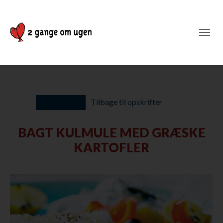
Tilbage til opskrifter
BAGT KULMULE MED GRÆSKE
KARTOFLER