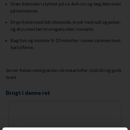
Skær kulmulen i stykker på ca. 4x4 cm, og læg dem oven
på tomaterne.
Dryp fisken med lidt olivenolie, krydr med salt og peber,
og drys med tørret oregano eller rosmarin.
Bag fisk og tomater 8-10 minutter i ovnen sammen med
kartoflerne.
Servér fisken med græske citronkartofler, tzatziki og godt
brød.
Brugt i denne ret