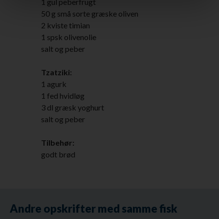
1 gul peberfrugt
50 g små sorte græske oliven
2 kviste timian
1 spsk olivenolie
salt og peber
Tzatziki:
1 agurk
1 fed hvidløg
3 dl græsk yoghurt
salt og peber
Tilbehør:
godt brød
Andre opskrifter med samme fisk