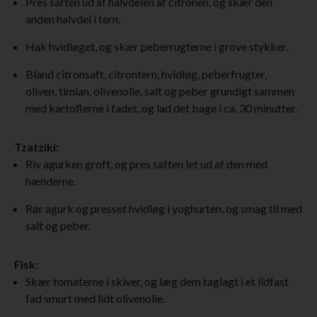
Pres saften ud af halvdelen af citronen, og skær den
anden halvdel i tern.
Hak hvidløget, og skær peberrugterne i grove stykker.
Bland citronsaft, citrontern, hvidløg, peberfrugter,
oliven, timian, olivenolie, salt og peber grundigt sammen
med kartoflerne i fadet, og lad det bage i ca. 30 minutter.
Tzatziki:
Riv agurken groft, og pres saften let ud af den med
hænderne.
Rør agurk og presset hvidløg i yoghurten, og smag til med
salt og peber.
Fisk:
Skær tomaterne i skiver, og læg dem taglagt i et ildfast
fad smurt med lidt olivenolie.