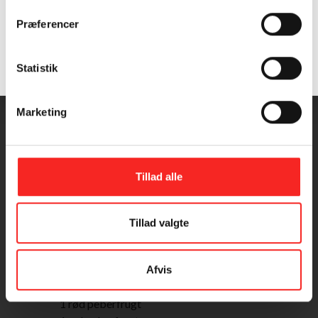
Præferencer
INGREDIENSER
4 PERSONER
Samtykke (GDPR)
Statistik
?
Marketing
Fisk:
500 g kulmulefilet uden skind og ben
4 tomater
1 tsk tørret oregano el. rosmarin
Tillad alle
olivenolie
salt og peber
Tillad valgte
Græske citronkartofler:
1 kg små nye kartofler
1 citron
Afvis
1 fed hvidløg
1 rød peberfrugt