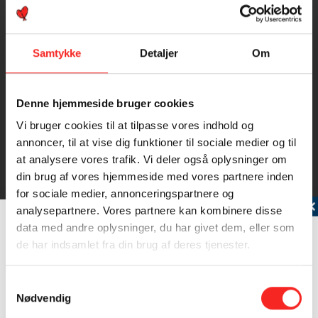
Samtykke
Detaljer
Om
Denne hjemmeside bruger cookies
Vi bruger cookies til at tilpasse vores indhold og
annoncer, til at vise dig funktioner til sociale medier og til
at analysere vores trafik. Vi deler også oplysninger om
din brug af vores hjemmeside med vores partnere inden
for sociale medier, annonceringspartnere og
Tilmeld dig vores nyhedsbrev
analysepartnere. Vores partnere kan kombinere disse
Kulmule
data med andre oplysninger, du har givet dem, eller som
Kulmulen har et svagt underbid og ingen skægtråde.
de har indsamlet fra din brug af deres tjenester.
Mundhulen og gællehulen…
Læs mere
Samtykkevalg
Nødvendig