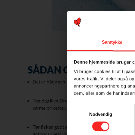
Samtykke
Denne hjemmeside bruger c
SÅDAN GØR DU
Vi bruger cookies til at tilpas
vores trafik. Vi deler også 
Det er både nemt og super lækkert at røge fisk sel
annonceringspartnere og anal
dem, eller som de har indsaml
Tænd grillen. Brug briketter. Lad dem blive helt rø
Samtykkevalg
varme briketter.
Nødvendig
Tør fisken godt af, og drys den med havsalt. Læg d
lidt for spjæld i top og bund. Læg låget på. Røg fi