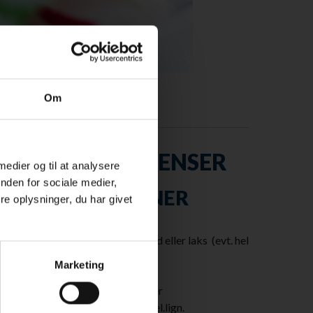
Om
INGREDIENSER
 medier og til at analysere
nden for sociale medier,
4 PERSONER
e oplysninger, du har givet
uld på de
600-800 g havørred eller laks (evt. hel
side)
Marketing
6 dl savsmuld
2 røde peberfrugter
arme. Luk
4 dl creme fraiche el.lign.