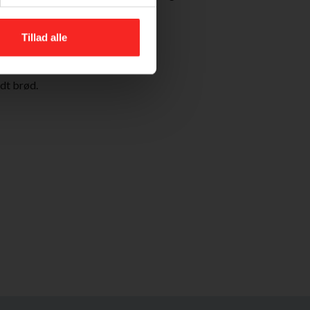
blandet salat
godt brød
Tillad alle
odt brød.