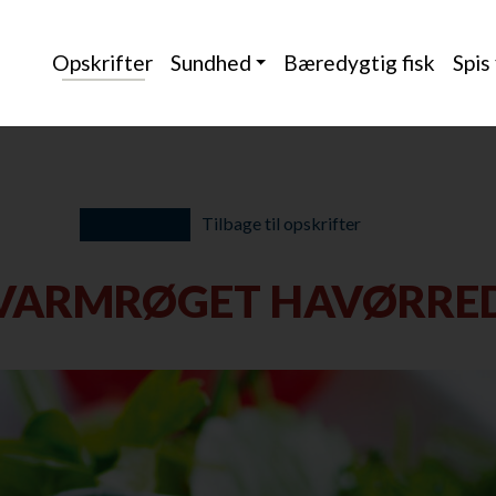
Opskrifter
Sundhed
Bæredygtig fisk
Spis
Tilbage til opskrifter
VARMRØGET HAVØRRE