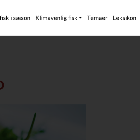
 fisk i sæson
Klimavenlig fisk
Temaer
Leksikon
D