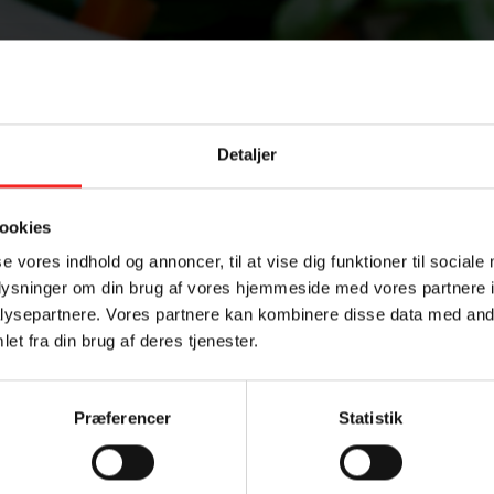
Detaljer
Udskriv opskrift
Tilmeld dig vores nyhedsbrev
ookies
se vores indhold og annoncer, til at vise dig funktioner til sociale
oplysninger om din brug af vores hjemmeside med vores partnere i
v. Faktisk er de fleste kuglegrill glimrende røgeovne.
ysepartnere. Vores partnere kan kombinere disse data med andr
et fra din brug af deres tjenester.
dglødende. Læg dem i siderne af kuglegrillen. Drys flis eller savsm
Præferencer
Statistik
Samtykke (GDPR)
?
en på alu-folie eller i et fad med skindsiden nedad ved indirekte v
sken i 20-25 min.