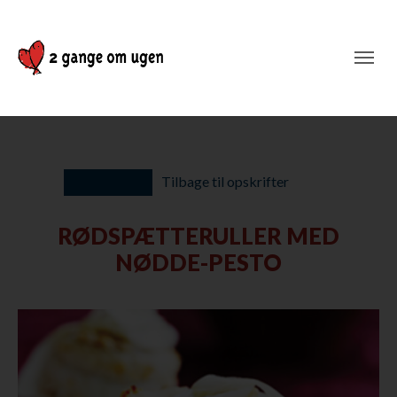
Tilbage til opskrifter
RØDSPÆTTERULLER MED
NØDDE-PESTO