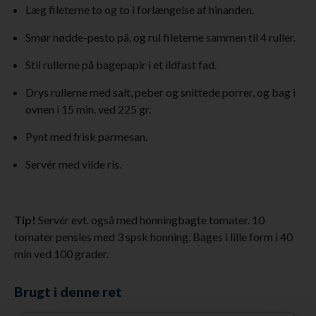
Læg fileterne to og to i forlængelse af hinanden.
Smør nødde-pesto på, og rul fileterne sammen til 4 ruller.
Stil rullerne på bagepapir i et ildfast fad.
Drys rullerne med salt, peber og snittede porrer, og bag i
ovnen i 15 min. ved 225 gr.
Pynt med frisk parmesan.
Servér med vilde ris.
Tip!
Servér evt. også med honningbagte tomater. 10
tomater pensles med 3 spsk honning. Bages i lille form i 40
min ved 100 grader.
Brugt i denne ret