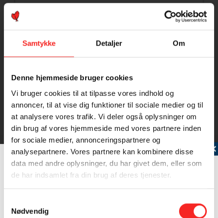
Samtykke
Detaljer
Om
Denne hjemmeside bruger cookies
Vi bruger cookies til at tilpasse vores indhold og
annoncer, til at vise dig funktioner til sociale medier og til
at analysere vores trafik. Vi deler også oplysninger om
din brug af vores hjemmeside med vores partnere inden
for sociale medier, annonceringspartnere og
Tilmeld dig vores nyhedsbrev
analysepartnere. Vores partnere kan kombinere disse
data med andre oplysninger, du har givet dem, eller som
de har indsamlet fra din brug af deres tjenester.
Rødspætte
Samtykkevalg
Rødspætten er en højrevendt fladfisk (dvs. at det
Nødvendig