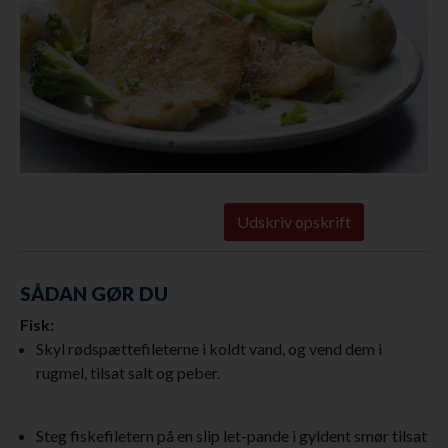
Udskriv opskrift
SÅDAN GØR DU
Fisk:
Skyl rødspættefileterne i koldt vand, og vend dem i
rugmel, tilsat salt og peber.
Steg fiskefiletern på en slip let-pande i gyldent smør tilsat