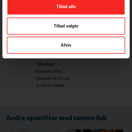
500-600 g rødspættefilet
Tillad alle
1 dl rugmel
Persillesauce:
Tillad valgte
15 g smør
4 dl mælk
2 spsk hvedemel
Afvis
1 bdt. hakket persille
Tilbehør:
nye kartofler
dampet broccoli
1 citron i både
Andre opskrifter med samme fisk