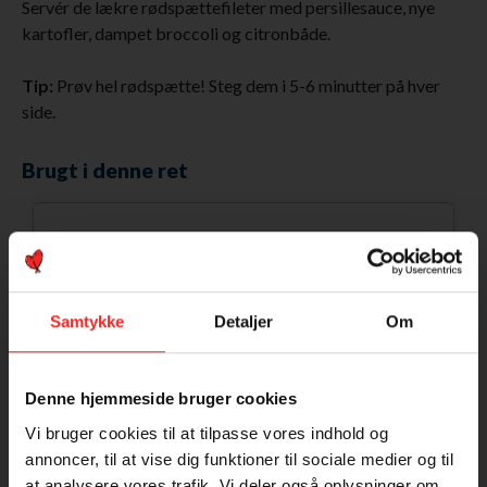
Servér de lækre rødspættefileter med persillesauce, nye
kartofler, dampet broccoli og citronbåde.
Tip:
Prøv hel rødspætte! Steg dem i 5-6 minutter på hver
side.
Brugt i denne ret
Samtykke
Detaljer
Om
Denne hjemmeside bruger cookies
Vi bruger cookies til at tilpasse vores indhold og
annoncer, til at vise dig funktioner til sociale medier og til
at analysere vores trafik. Vi deler også oplysninger om