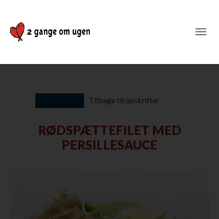
Tilbage til opskrifter
RØDSPÆTTEFILET MED
PERSILLESAUCE