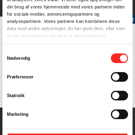
din brug af vores hjemmeside med vores partnere inden
for sociale medier, annonceringspartnere og
Tilmeld dig vores nyhedsbrev
analysepartnere. Vores partnere kan kombinere disse
data med andre oplysninger, du har givet dem, eller som
de har indsamlet fra din brug af deres tjenester.
Rødspætte
Samtykkevalg
Rødspætten er en højrevendt fladfisk (dvs. at det
Nødvendig
venstre øje er vandret…
Læs mere
Præferencer
Samtykke (GDPR)
Statistik
?
INGREDIENSER
4 PERSONER
Marketing
Fisk mm.: