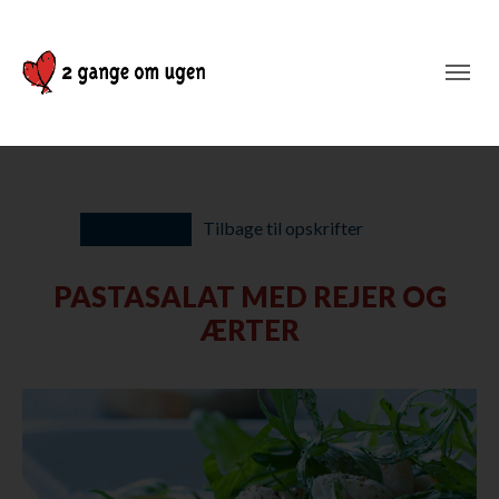
Tilbage til opskrifter
PASTASALAT MED REJER OG
ÆRTER