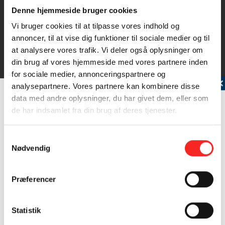
Reje (Koldtvands)
Denne hjemmeside bruger cookies
Rejen er rød med lange savtakkede pandetorn og runde
Vi bruger cookies til at tilpasse vores indhold og
sorte øjne. Det tynde…
annoncer, til at vise dig funktioner til sociale medier og til
at analysere vores trafik. Vi deler også oplysninger om
Læs mere
din brug af vores hjemmeside med vores partnere inden
for sociale medier, annonceringspartnere og
Tilmeld dig vores nyhedsbrev
analysepartnere. Vores partnere kan kombinere disse
data med andre oplysninger, du har givet dem, eller som
INGREDIENSER
de har indsamlet fra din brug af deres tjenester.
4 PERSONER
Samtykkevalg
Nødvendig
300 g pasta
200 g frosne ærter
Præferencer
1 bakke rucola
300 g rejer
Samtykke (GDPR)
50 g mayonnaise
Statistik
?
salt og peber