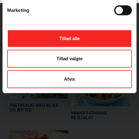
Marketing
Tilbehør:
godt brød
Tillad alle
Andre opskrifter med samme fisk
Tillad valgte
Afvis
PASTASALAT MED REJER
OG ÆRTER
MINNA’S GRØNNE
REJESALAT