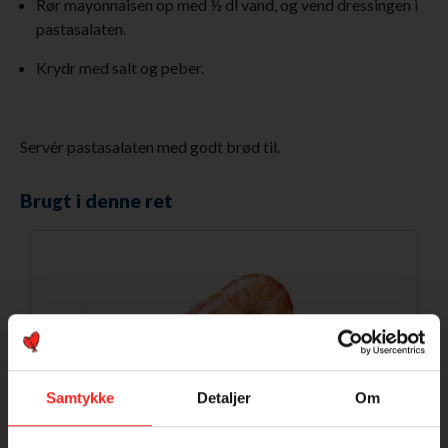
Rør mayonnaisen op med ½ dl vand, og vend dressingen i
pastasalaten.
Krydr med salt og peber.
Servér pastasalaten med godt brød til.
Brugt i denne ret
Samtykke
Detaljer
Om