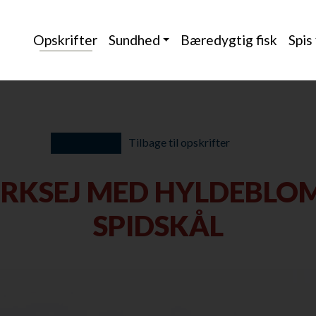
Opskrifter
Sundhed
Bæredygtig fisk
Spis
Tilbage til opskrifter
RKSEJ MED HYLDEBLOM
SPIDSKÅL