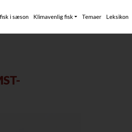
 fisk i sæson
Klimavenlig fisk
Temaer
Leksikon
ST-