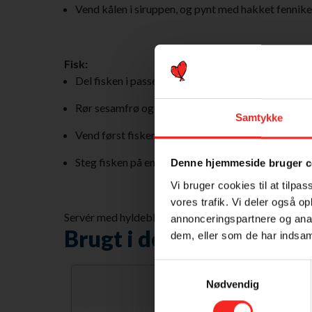
Vend kålen i siruppen, og pynt med hakket fennikelt
Fisk:
Del fisken i passende stykker.
Rør sesamfrø og kokosmel sammen med lidt salt 
Samtykke
Vend først fisken i sammenpisket æg og derefter
Steg fisken på en slip let-pande i gyldent smør tils
Denne hjemmeside bruger c
Vi bruger cookies til at tilpas
vores trafik. Vi deler også 
Servér med hyldeblomst-spidskål og nye kartofler.
annonceringspartnere og anal
Brugt i denne ret
dem, eller som de har indsaml
Samtykkevalg
Nødvendig