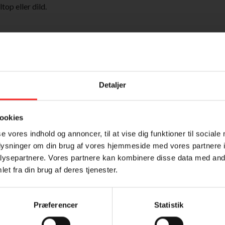
op eller dild.
og peber.
Detaljer
Tilmeld dig vores nyhedsbrev
 i sesam-kokos-blandingen.
at rapsolie, 3-5 minutter på hver side.
ookies
se vores indhold og annoncer, til at vise dig funktioner til sociale
oplysninger om din brug af vores hjemmeside med vores partnere i
ysepartnere. Vores partnere kan kombinere disse data med andr
et fra din brug af deres tjenester.
Præferencer
Statistik
Samtykke (GDPR)
?