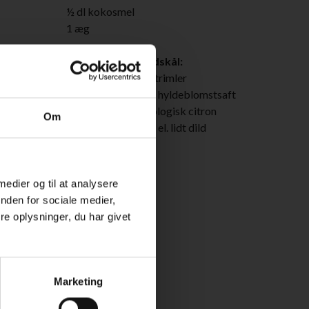
½ dl kokosmel
1 æg
Hyldeblomst-spidskål:
1 spidskål i tynde strimler
2½ dl koncentreret hyldeblomstsaft
revet skal fra 1 økologisk citron
Om
hakket fennikeltop el. lidt dild
Tilbehør:
nye kartofler
 medier og til at analysere
nden for sociale medier,
e oplysninger, du har givet
Marketing