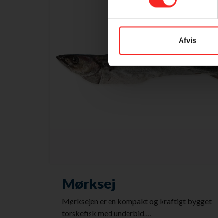
Afvis
Mørksej
Mørksejen er en kompakt og kraftigt bygget
torskefisk med underbid.…