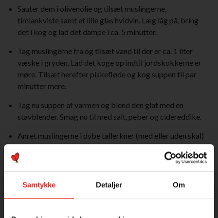
Sauter dem i olivenolie og tilsæt muslingerne,
timiankviste samt et lille glas hvidvin. Læg låg på, bring
det i kog og lad det dampe i ca. 5 minutter.
Tag muslingerne fra og tilsæt vand til der er ca. 1 liter
væske i gryden. Lad det koge op indtil jordskokkerne er
møre. Tilsæt herefter piskefløde og kog suppen til par
minutter mere.
Tag nu suppen af varmen og blend den glat med en
stavblender. Smag nu til med salt, peber og cidereddike.
Anret muslingerne i dybe tallerkner (med eller uden skal)
og hæld den varme suppe over. Pynt med purløg.
Spises med godt brød til.
Samtykke
Detaljer
Om
Venligt udlånt af Vilsund Blue