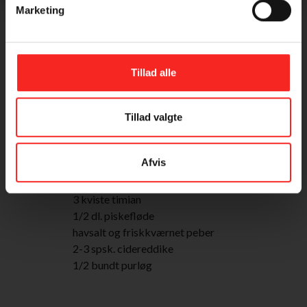
Marketing
INGREDIENSER
4 PERSONER
Tillad alle
500 g. jordskokker
1 bakke friske muslinger
Tillad valgte
1/2 løg
1 fed hvidløg
Afvis
1 glas hvidvin
2 spsk. olivenolie
3 kviste timian
1/2 dl. piskefløde
havsalt og friskkværnet peber
2-3 spsk. cidereddike
1/2 bundt purløg