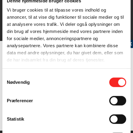
Denne hjemmeside bruger cookies
Vi bruger cookies til at tilpasse vores indhold og
Brugt i denne ret
annoncer, til at vise dig funktioner til sociale medier og til
at analysere vores trafik. Vi deler også oplysninger om
din brug af vores hjemmeside med vores partnere inden
for sociale medier, annonceringspartnere og
Tilmeld dig vores nyhedsbrev
analysepartnere. Vores partnere kan kombinere disse
data med andre oplysninger, du har givet dem, eller som
de har indsamlet fra din brug af deres tjenester.
Samtykkevalg
Nødvendig
Blåmusling
Præferencer
Blåmuslingen er omgivet af to symmetriske, ovale,
hvælvede, mørkeblå næsten…
Samtykke (GDPR)
Statistik
?
Læs mere