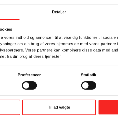
r.
Detaljer
Tilmeld dig vores nyhedsbrev
ed salt, peper og lime.
ookies
se vores indhold og annoncer, til at vise dig funktioner til sociale
oplysninger om din brug af vores hjemmeside med vores partnere i
ysepartnere. Vores partnere kan kombinere disse data med andr
et fra din brug af deres tjenester.
Præferencer
Statistik
Samtykke (GDPR)
?
Tillad valgte