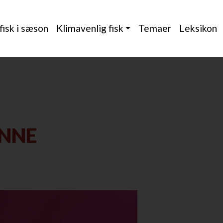
 fisk i sæson
Klimavenlig fisk
Temaer
Leksikon
ØNNE