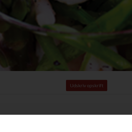
Udskriv opskrift
er.