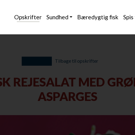
Opskrifter
Sundhed
Bæredygtig fisk
Spis
Tilbage til opskrifter
SK REJESALAT MED GR
ASPARGES