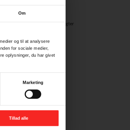
8 grønne asparges
Om
200 g pillede rejer
saften fra 2 limefrugter
kørvel
2 dl fromage frais
 medier og til at analysere
et lækkert brød
nden for sociale medier,
e oplysninger, du har givet
Marketing
Tillad alle