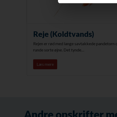
Reje (Koldtvands)
Rejen er rød med lange savtakkede pandetorn 
runde sorte øjne. Det tynde…
Læs mere
Andre opskrifter m