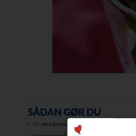
SÅDAN GØR DU
Giv aspargesene et kort opkog.
Lad dem køle af, og skær dem i 2-3 cm lange stykk