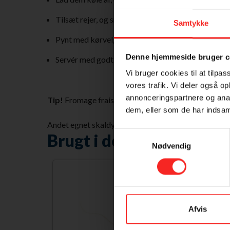
Tilsæt rejer, og smag til med limesaft, salt og pebe
Samtykke
Pynt med kørvel, lime og fromage frais, smagt til m
Denne hjemmeside bruger c
Servér med godt brød.
Vi bruger cookies til at tilpas
vores trafik. Vi deler også 
annonceringspartnere og anal
Tip!
Fromage frais kan erstattes af creme fraiche.
dem, eller som de har indsaml
Andet egnet skaldyr: Krabbe.
Samtykkevalg
Brugt i denne ret
Nødvendig
Afvis