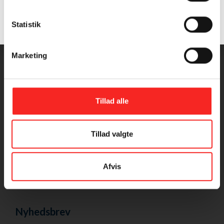
Om 2 gange om ugen
Samtykke (GDPR)
Statistik
?
Hvem står bag?
Privatlivspolitik
Marketing
Cookie deklaration
Tillad alle
Tillad valgte
Afvis
Nyhedsbrev