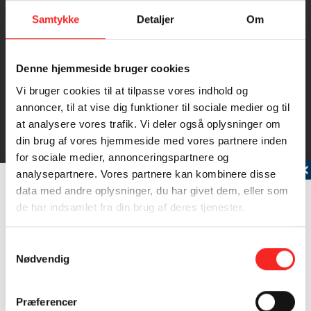
Samtykke
Detaljer
Om
Brugt i denne ret
No data (Commodity is missing for this recipe)!
Denne hjemmeside bruger cookies
INGREDIENSER
Vi bruger cookies til at tilpasse vores indhold og
annoncer, til at vise dig funktioner til sociale medier og til
PERSONER
at analysere vores trafik. Vi deler også oplysninger om
din brug af vores hjemmeside med vores partnere inden
for sociale medier, annonceringspartnere og
Tilmeld dig vores nyhedsbrev
analysepartnere. Vores partnere kan kombinere disse
data med andre oplysninger, du har givet dem, eller som
de har indsamlet fra din brug af deres tjenester.
Andre opskrifter med samme fisk
Samtykkevalg
Nødvendig
Præferencer