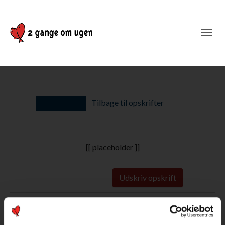
Tilbage til opskrifter
[[ placeholder ]]
Udskriv opskrift
SÅDAN GØR DU